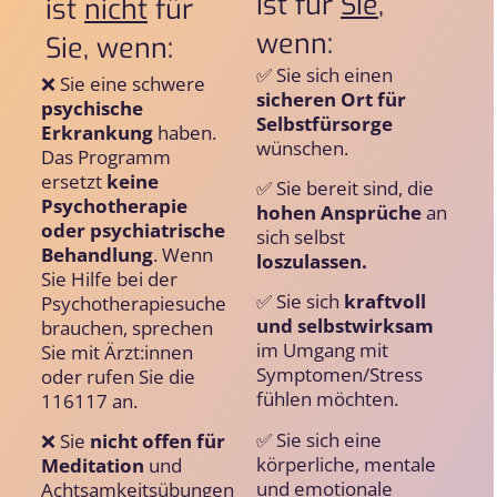
ist für
Sie
,
ist
nicht
für
wenn:
Sie, wenn:
✅ Sie sich einen
❌
Sie eine schwere
sicheren Ort für
psychische
Selbstfürsorge
Erkrankung
haben.
wünschen.
Das Programm
ersetzt
keine
✅
Sie bereit sind, die
Psychotherapie
hohen Ansprüche
an
oder psychiatrische
sich selbst
Behandlung
. Wenn
loszulassen.
Sie Hilfe bei der
✅
Sie sich
kraftvoll
Psychotherapiesuche
und selbstwirksam
brauchen, sprechen
im Umgang mit
Sie mit Ärzt:innen
Symptomen/Stress
oder rufen Sie die
fühlen möchten.
116117 an.
✅
Sie sich eine
❌
Sie
nicht offen für
körperliche, mentale
Meditation
und
und emotionale
Achtsamkeitsübungen